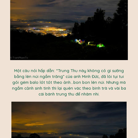
Một câu nói hấp dẫn: “Trung Thu này không có gì sướng
bằng lên núi ngắm trăng” của anh Minh Đức, đã lôi tụi tui
gói gém balo lót tót theo ảnh…bon bon lên núi. Nhưng mà
ngắm cảnh sinh tình thì lại quên vác theo bình trà và vài ba
cái bánh trung thu để nhâm nhi.