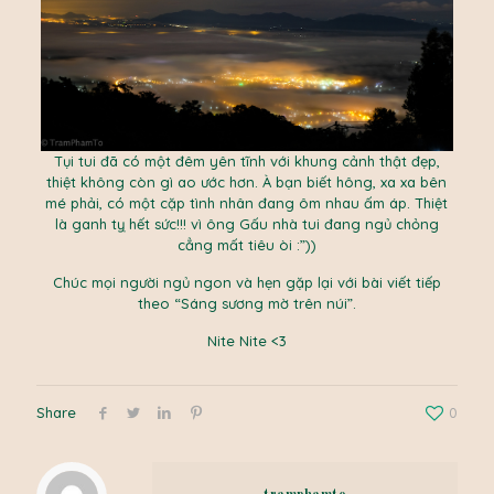
Tụi tui đã có một đêm yên tĩnh với khung cảnh thật đẹp,
thiệt không còn gì ao ước hơn. À bạn biết hông, xa xa bên
mé phải, có một cặp tình nhân đang ôm nhau ấm áp. Thiệt
là ganh tỵ hết sức!!! vì ông Gấu nhà tui đang ngủ chỏng
cẳng mất tiêu òi :”))
Chúc mọi người ngủ ngon và hẹn gặp lại với bài viết tiếp
theo “Sáng sương mờ trên núi”.
Nite Nite <3
Share
0