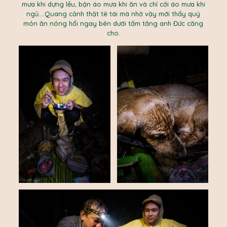
mưa khi dựng lều, bận áo mưa khi ăn và chỉ cởi áo mưa khi
ngủ….Quang cảnh thật tê tái mà nhờ vậy mới thấy quý
món ăn nóng hổi ngay bên dưới tấm tăng anh Đức căng
cho.